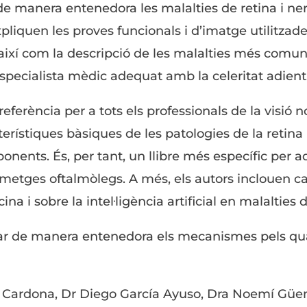
 de manera entenedora les malalties de retina i ner
quen les proves funcionals i d’imatge utilitzades 
així com la descripció de les malalties més comun
specialista mèdic adequat amb la celeritat adient
eferència per a tots els professionals de la visió
terístiques bàsiques de les patologies de la retina 
sponents. És, per tant, un llibre més específic per 
 metges oftalmòlegs. A més, els autors inclouen cap
a i sobre la intel·ligència artificial en malalties 
icar de manera entenedora els mecanismes pels qua
ís Cardona, Dr Diego García Ayuso, Dra Noemí Güem