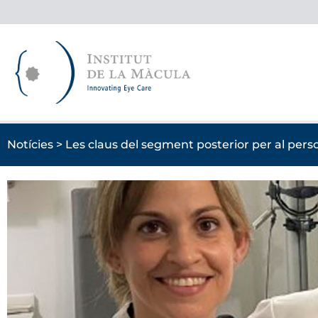
Vés
al
contingut
Notícies > Les claus del segment posterior per al pers