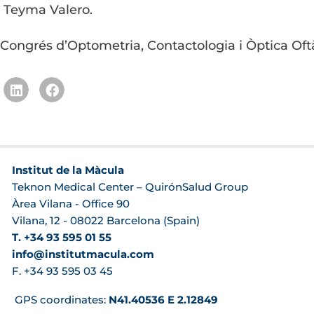
i Teyma Valero.
l Congrés d’Optometria, Contactologia i Òptica O
Institut de la Màcula
Teknon Medical Center – QuirónSalud Group
Àrea Vilana - Office 90
Vilana, 12 - 08022 Barcelona (Spain)
T. +34 93 595 01 55
info@institutmacula.com
F. +34 93 595 03 45
GPS coordinates:
N41.40536 E 2.12849