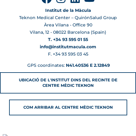
Institut de la Màcula
Teknon Medical Center – QuirónSalud Group
Àrea Vilana - Office 90
Vilana, 12 - 08022 Barcelona (Spain)
T. +34 93 595 01 55
info@institutmacula.com
F. +34 93 595 03 45
GPS coordinates:
N41.40536 E 2.12849
UBICACIÓ DE L'INSTITUT DINS DEL RECINTE DE
CENTRE MÈDIC TEKNON
COM ARRIBAR AL CENTRE MÈDIC TEKNON