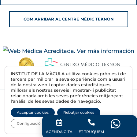
COM ARRIBAR AL CENTRE MÈDIC TEKNON
INSTITUT DE LA MÀCULA utilitza cookies pròpies i de
tercers per millorar la seva experiència com a usuari
de la nostra web i captar dades estadístiques,
millorar els nostres serveis i mostrar-li publicitat
relacionada amb les seves preferències mitjançant
© 2026 Institut de la Màcula | R.S. E08607500
l'anàlisi de les seves dades de navegació.
Avís Legal
Acceptar cookies
Rebutjar cookies
Política de privadesa
Política de cookies
Configuració
Política de privadesa Xarxes Socials
AGENDA CITA
ET TRUQUEM