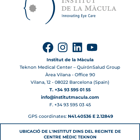
Institut de la Màcula
Teknon Medical Center – QuirónSalud Group
Àrea Vilana - Office 90
Vilana, 12 - 08022 Barcelona (Spain)
T. +34 93 595 01 55
info@institutmacula.com
F. +34 93 595 03 45
GPS coordinates:
N41.40536 E 2.12849
UBICACIÓ DE L'INSTITUT DINS DEL RECINTE DE
CENTRE MÈDIC TEKNON