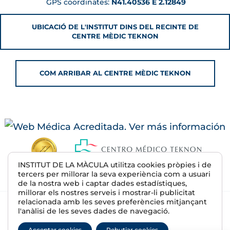
GPS coordinates:
N41.40536 E 2.12849
UBICACIÓ DE L'INSTITUT DINS DEL RECINTE DE
CENTRE MÈDIC TEKNON
COM ARRIBAR AL CENTRE MÈDIC TEKNON
INSTITUT DE LA MÀCULA utilitza cookies pròpies i de
tercers per millorar la seva experiència com a usuari
de la nostra web i captar dades estadístiques,
millorar els nostres serveis i mostrar-li publicitat
relacionada amb les seves preferències mitjançant
© 2026 Institut de la Màcula | R.S. E08607500
l'anàlisi de les seves dades de navegació.
Avís Legal
Acceptar cookies
Rebutjar cookies