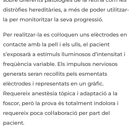
sobre diferents patologies de la retina com les
distròfies hereditàries, a més de poder utilitzar-
la per monitoritzar la seva progressió.
Per realitzar-la es col·loquen uns elèctrodes en
contacte amb la pell i els ulls, el pacient
s’exposarà a estímuls lluminosos d’intensitat i
freqüència variable. Els impulsos nerviosos
generats seran recollits pels esmentats
elèctrodes i representats en un gràfic.
Requereix anestèsia tòpica i adaptació a la
foscor, però la prova és totalment indolora i
requereix poca col·laboració per part del
pacient.