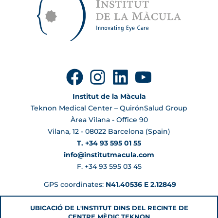
Institut de la Màcula
Teknon Medical Center – QuirónSalud Group
Àrea Vilana - Office 90
Vilana, 12 - 08022 Barcelona (Spain)
T. +34 93 595 01 55
info@institutmacula.com
F. +34 93 595 03 45
GPS coordinates:
N41.40536 E 2.12849
UBICACIÓ DE L'INSTITUT DINS DEL RECINTE DE
CENTRE MÈDIC TEKNON