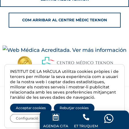
COM ARRIBAR AL CENTRE MÈDIC TEKNON
INSTITUT DE LA MÀCULA utilitza cookies pròpies i de
tercers per millorar la seva experiència com a usuari
de la nostra web i captar dades estadístiques,
millorar els nostres serveis i mostrar-li publicitat
relacionada amb les seves preferències mitjançant
© 2026 Institut de la Màcula | R.S. E08607500
l'anàlisi de les seves dades de navegació.
Avís Legal
Acceptar cookies
Rebutjar cookies
Política de privadesa
Política de cookies
Configuració
Política de privadesa Xarxes Socials
AGENDA CITA
ET TRUQUEM