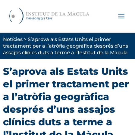
Vés
al
contingut
Notícies > S’aprova als Estats Units el primer
tractament per a l’atròfia geogràfica després d’uns
assajos clínics duts a terme a l’Institut de la Màcula
S’aprova als Estats Units
el primer tractament per
a l’atròfia geogràfica
després d’uns assajos
clínics duts a terme a
l’Institut de la Màcula