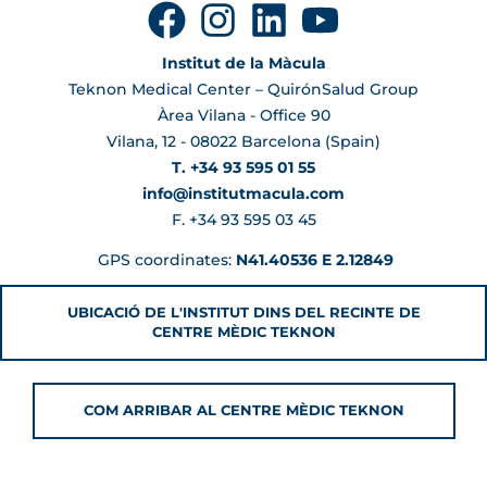
Institut de la Màcula
Teknon Medical Center – QuirónSalud Group
Àrea Vilana - Office 90
Vilana, 12 - 08022 Barcelona (Spain)
T. +34 93 595 01 55
info@institutmacula.com
F. +34 93 595 03 45
GPS coordinates:
N41.40536 E 2.12849
UBICACIÓ DE L'INSTITUT DINS DEL RECINTE DE
CENTRE MÈDIC TEKNON
COM ARRIBAR AL CENTRE MÈDIC TEKNON