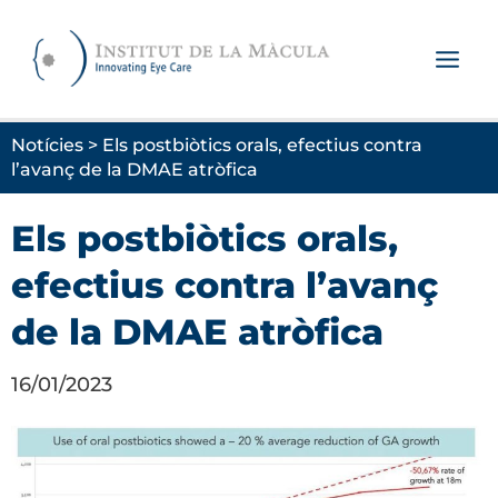
Vés
al
contingut
Notícies > Els postbiòtics orals, efectius contra
l’avanç de la DMAE atròfica
Els postbiòtics orals,
efectius contra l’avanç
de la DMAE atròfica
16/01/2023