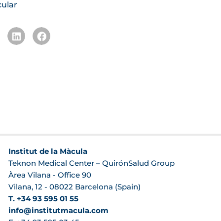
cular
Institut de la Màcula
Teknon Medical Center – QuirónSalud Group
Àrea Vilana - Office 90
Vilana, 12 - 08022 Barcelona (Spain)
T. +34 93 595 01 55
info@institutmacula.com