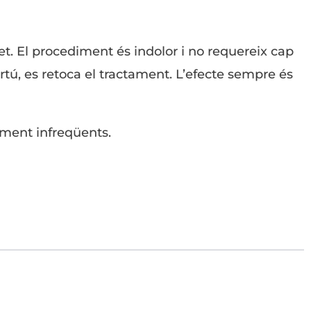
let. El procediment és indolor i no requereix cap
ortú, es retoca el tractament. L’efecte sempre és
ment infreqüents.