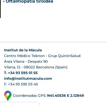
• Oftalmopatía tiroidea
Institut de la Màcula
Centro Médico Teknon - Grup QuirónSalud
Àrea Vilana - Despatx 90
Vilana, 12 - 08022 Barcelona (Spain)
T. +34 93 595 01 55
info@institutmacula.com
F. +34 93 595 03 45
Coordenadas GPS:
N41.40536 E 2.12849