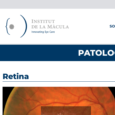
Ir
al
contenido
SO
PATOLO
Retina