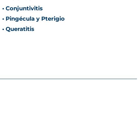
• Conjuntivitis
• Pingécula y Pterigio
• Queratitis