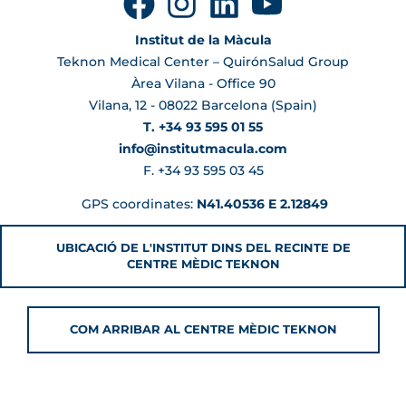
Institut de la Màcula
Teknon Medical Center – QuirónSalud Group
Àrea Vilana - Office 90
Vilana, 12 - 08022 Barcelona (Spain)
T. +34 93 595 01 55
info@institutmacula.com
F. +34 93 595 03 45
GPS coordinates:
N41.40536 E 2.12849
UBICACIÓ DE L'INSTITUT DINS DEL RECINTE DE
CENTRE MÈDIC TEKNON
COM ARRIBAR AL CENTRE MÈDIC TEKNON