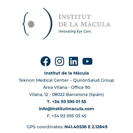
Institut de la Màcula
Teknon Medical Center – QuirónSalud Group
Àrea Vilana - Office 90
Vilana, 12 - 08022 Barcelona (Spain)
T. +34 93 595 01 55
info@institutmacula.com
F. +34 93 595 03 45
GPS coordinates:
N41.40536 E 2.12849