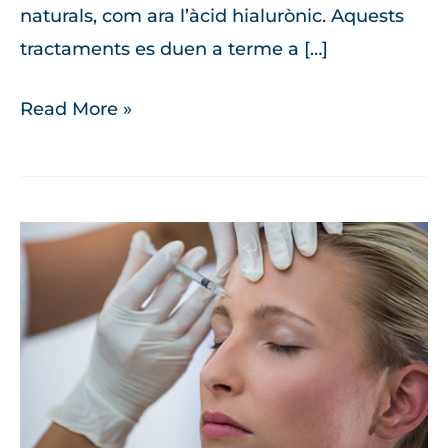
naturals, com ara l’àcid hialurònic. Aquests
tractaments es duen a terme a […]
Read More »
Eliminació
de
les
línies
d’expressió