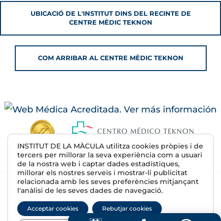
UBICACIÓ DE L'INSTITUT DINS DEL RECINTE DE
CENTRE MÈDIC TEKNON
COM ARRIBAR AL CENTRE MÈDIC TEKNON
INSTITUT DE LA MÀCULA utilitza cookies pròpies i de
tercers per millorar la seva experiència com a usuari
de la nostra web i captar dades estadístiques,
millorar els nostres serveis i mostrar-li publicitat
relacionada amb les seves preferències mitjançant
© 2026 Institut de la Màcula | R.S. E08607500
l'anàlisi de les seves dades de navegació.
Avís Legal
Acceptar cookies
Rebutjar cookies
Política de privadesa