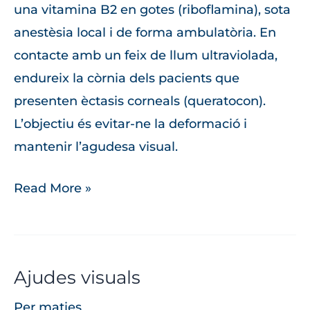
una vitamina B2 en gotes (riboflamina), sota
anestèsia local i de forma ambulatòria. En
contacte amb un feix de llum ultraviolada,
endureix la còrnia dels pacients que
presenten èctasis corneals (queratocon).
L’objectiu és evitar-ne la deformació i
mantenir l’agudesa visual.
Read More »
Ajudes visuals
Ajudes
visuals
Per
maties